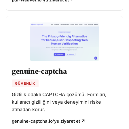
pdf-weaver.io'yu ziyaret et ↗
genuine-captcha
GÜVENLIK
Gizlilik odaklı CAPTCHA çözümü. Formları,
kullanıcı gizliliğini veya deneyimini riske
atmadan korur.
genuine-captcha.io'yu ziyaret et ↗