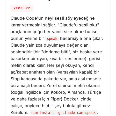
YEREL YZ
Claude Code'un neyi sesli söyleyeceğine
karar vermesini sağlar. "Claude'u sesli oku"
araçlarının çoğu her yanıtı size okur; bu ise
bunun yerine bir
becerisiyle öne çıkar:
speak
Claude yalnızca duyulmaya değer olanı
seslendirir (bir "derleme bitti", siz başka yere
bakarken bir uyarı, kısa bir seslenme), gerisi
metin olarak kalır. Her şeyi okuyan, kendi
aç/kapat anahtarı olan (varsayılan kapalı) bir
Stop kancası da pakette var, ama asıl mesele
bu amaçlı beceri. Yerel sinirsel metin okuma
(doğal İngilizce için Kokoro, Almanca, Türkçe
ve daha fazlası için Piper) Docker içinde
çalışır, böylece hiçbir şey buluta gitmez.
Kurulum:
.
npm install -g claude-can-speak