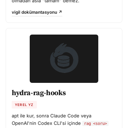
olmadan asla "tamam" demez.
vigil dokümantasyonu ↗
hydra-rag-hooks
YEREL YZ
apt ile kur, sonra Claude Code veya
OpenAI'nin Codex CLI'si içinde
rag <soru>