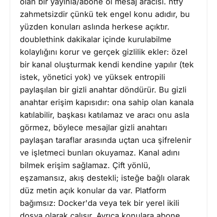
olan bir yayınla/abone ol mesaj aracısı. ntfy
zahmetsizdir çünkü tek engel konu adıdır, bu
yüzden konuları aslında herkese açıktır.
doublethink dakikalar içinde kurulabilme
kolaylığını korur ve gerçek gizlilik ekler: özel
bir kanal oluşturmak kendi kendine yapılır (tek
istek, yönetici yok) ve yüksek entropili
paylaşılan bir gizli anahtar döndürür. Bu gizli
anahtar erişim kapısıdır: ona sahip olan kanala
katılabilir, başkası katılamaz ve aracı onu asla
görmez, böylece mesajlar gizli anahtarı
paylaşan taraflar arasında uçtan uca şifrelenir
ve işletmeci bunları okuyamaz. Kanal adını
bilmek erişim sağlamaz. Çift yönlü,
eşzamansız, akış destekli; isteğe bağlı olarak
düz metin açık konular da var. Platform
bağımsız: Docker'da veya tek bir yerel ikili
dosya olarak çalışır. Ayrıca konulara abone