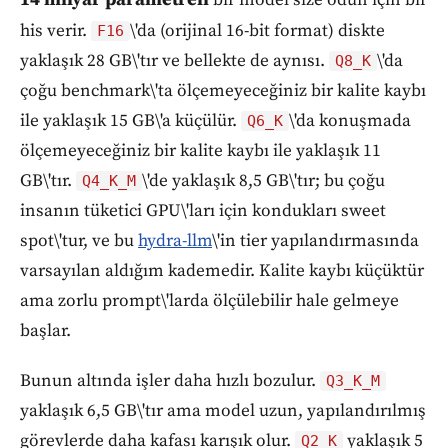
bir model size ödün için bir
his verir.
\'da (orijinal 16-bit format) diskte
F16
yaklaşık 28 GB\'tır ve bellekte de aynısı.
\'da
Q8_K
çoğu benchmark\'ta ölçemeyeceğiniz bir kalite kaybı
ile yaklaşık 15 GB\'a küçülür.
\'da konuşmada
Q6_K
ölçemeyeceğiniz bir kalite kaybı ile yaklaşık 11
GB\'tır.
\'de yaklaşık 8,5 GB\'tır; bu çoğu
Q4_K_M
insanın tüketici GPU\'ları için kondukları sweet
spot\'tur, ve bu
hydra-llm
\'in tier yapılandırmasında
varsayılan aldığım kademedir. Kalite kaybı küçüktür
ama zorlu prompt\'larda ölçülebilir hale gelmeye
başlar.
Bunun altında işler daha hızlı bozulur.
Q3_K_M
yaklaşık 6,5 GB\'tır ama model uzun, yapılandırılmış
görevlerde daha kafası karışık olur.
yaklaşık 5
Q2_K