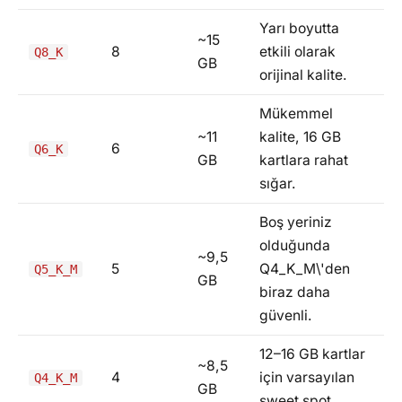
Yarı boyutta
~15
8
etkili olarak
Q8_K
GB
orijinal kalite.
Mükemmel
~11
kalite, 16 GB
6
Q6_K
GB
kartlara rahat
sığar.
Boş yeriniz
olduğunda
~9,5
5
Q4_K_M\'den
Q5_K_M
GB
biraz daha
güvenli.
12–16 GB kartlar
~8,5
4
için varsayılan
Q4_K_M
GB
sweet spot.