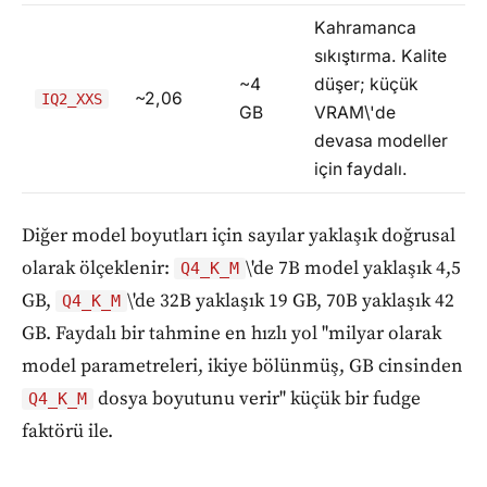
Kahramanca
sıkıştırma. Kalite
~4
düşer; küçük
~2,06
IQ2_XXS
GB
VRAM\'de
devasa modeller
için faydalı.
Diğer model boyutları için sayılar yaklaşık doğrusal
olarak ölçeklenir:
\'de 7B model yaklaşık 4,5
Q4_K_M
GB,
\'de 32B yaklaşık 19 GB, 70B yaklaşık 42
Q4_K_M
GB. Faydalı bir tahmine en hızlı yol "milyar olarak
model parametreleri, ikiye bölünmüş, GB cinsinden
dosya boyutunu verir" küçük bir fudge
Q4_K_M
faktörü ile.