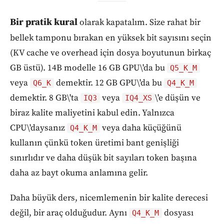
Bir pratik kural
olarak kapatalım. Size rahat bir
bellek tamponu bırakan en yüksek bit sayısını seçin
(KV cache ve overhead için dosya boyutunun birkaç
GB üstü). 14B modelle 16 GB GPU\'da bu
Q5_K_M
veya
demektir. 12 GB GPU\'da bu
Q6_K
Q4_K_M
demektir. 8 GB\'ta
veya
\'e düşün ve
IQ3
IQ4_XS
biraz kalite maliyetini kabul edin. Yalnızca
CPU\'daysanız
veya daha küçüğünü
Q4_K_M
kullanın çünkü token üretimi bant genişliği
sınırlıdır ve daha düşük bit sayıları token başına
daha az bayt okuma anlamına gelir.
Daha büyük ders, nicemlemenin bir kalite derecesi
değil, bir araç olduğudur. Aynı
dosyası
Q4_K_M