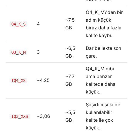
Q4_K_M\'den bir
~7,5
adım küçük,
4
Q4_K_S
GB
biraz daha fazla
kalite kaybı.
~6,5
Dar bellekte son
3
Q3_K_M
GB
çare.
Q4_K_M gibi
~7,7
ama benzer
~4,25
IQ4_XS
GB
kalitede daha
küçük.
Şaşırtıcı şekilde
~5,5
kullanılabilir
~3,06
IQ3_XXS
GB
kalite ile çok
küçük.