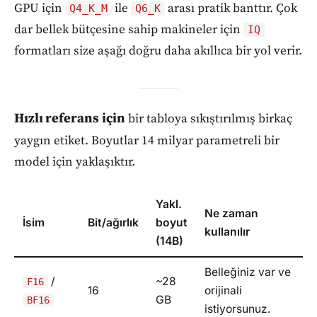
GPU için
ile
arası pratik banttır. Çok
Q4_K_M
Q6_K
dar bellek bütçesine sahip makineler için
IQ
formatları size aşağı doğru daha akıllıca bir yol verir.
Hızlı referans için
bir tabloya sıkıştırılmış birkaç
yaygın etiket. Boyutlar 14 milyar parametreli bir
model için yaklaşıktır.
Yakl.
Ne zaman
İsim
Bit/ağırlık
boyut
kullanılır
(14B)
Belleğiniz var ve
/
~28
F16
16
orijinali
GB
BF16
istiyorsunuz.