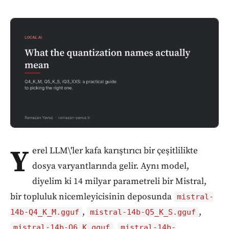
Y
erel LLM\'ler kafa karıştırıcı bir çeşitlilikte
dosya varyantlarında gelir. Aynı model,
diyelim ki 14 milyar parametreli bir Mistral,
bir topluluk nicemleyicisinin deposunda
mistral-
,
,
14b-Q4_K_M.gguf
mistral-14b-Q5_K_S.gguf
,
mistral-14b-Q6_K.gguf
mistral-14b-