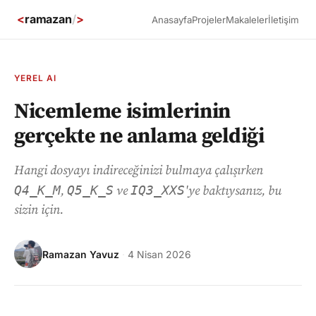
<
ramazan
/
>
Anasayfa
Projeler
Makaleler
İletişim
YEREL AI
Nicemleme isimlerinin
gerçekte ne anlama geldiği
Hangi dosyayı indireceğinizi bulmaya çalışırken
Q4_K_M
Q5_K_S
IQ3_XXS
,
ve
'ye baktıysanız, bu
sizin için.
Ramazan Yavuz
·
4 Nisan 2026