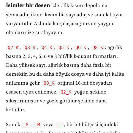
İsimler bir desen
izler. İlk kısım depolama
şemasıdır, ikinci kısım bit sayısıdır, ve sonek boyut
varyantıdır. Aslında karşılaşacağınız en yaygın
olanları size sıralayayım.
,
,
,
,
,
: ağırlık
Q2_K
Q3_K
Q4_K
Q5_K
Q6_K
Q8_K
başına 2, 3, 4, 5, 6 ve 8 bit\'lik k-quant formatları.
Daha yüksek sayı, ağırlık başına daha fazla bit
demektir, bu da daha büyük dosya ve daha iyi kalite
anlamına gelir.
orijinal 16-bit dosyadan
Q8_K
esasen ayırt edilemez.
yoğun şekilde
Q2_K
sıkıştırılmıştır ve gözle görülür şekilde daha
kötüdür.
Sonek
,
veya
, bir bit bütçesi içindeki
_S
_M
_L