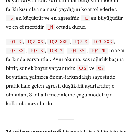
boyut varyantıdır. Formatın bit bütçesini modelin
farklı kısımlarına nasıl yaydığını kontrol ederler.
en küçüktür ve en agresiftir.
en büyüğüdür
_S
_L
ve en cömertidir.
ortada durur.
_M
,
,
,
,
,
IQ1_S
IQ2_XS
IQ2_XXS
IQ2_S
IQ3_XXS
,
,
,
,
: önem-
IQ3_XS
IQ3_S
IQ3_M
IQ4_XS
IQ4_NL
farkında varyantlar. Aynı okuma: sayı ağırlık başına
bittir, sonek boyut varyantıdır.
ve
XXS
XS
boyutları, yalnızca önem-farkındalığı sayesinde
pratik hale gelen agresif düşük-bit ayarlarıdır; o
olmadan, 3-bit altı nicemleme çoğu model için
kullanılamaz olurdu.
14 milyar parametreli