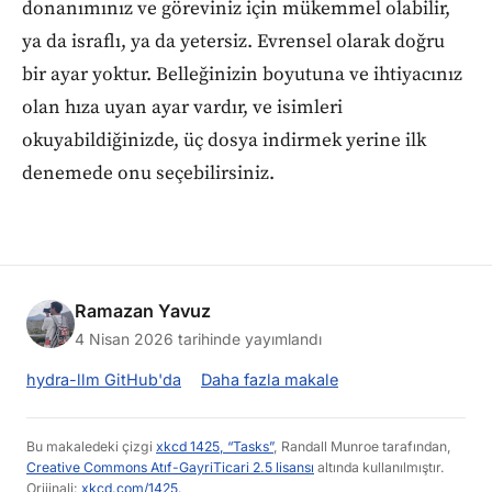
donanımınız ve göreviniz için mükemmel olabilir,
ya da israflı, ya da yetersiz. Evrensel olarak doğru
bir ayar yoktur. Belleğinizin boyutuna ve ihtiyacınız
olan hıza uyan ayar vardır, ve isimleri
okuyabildiğinizde, üç dosya indirmek yerine ilk
denemede onu seçebilirsiniz.
Ramazan Yavuz
4 Nisan 2026 tarihinde yayımlandı
hydra-llm GitHub'da
Daha fazla makale
Bu makaledeki çizgi
xkcd 1425, “Tasks”
, Randall Munroe tarafından,
Creative Commons Atıf-GayriTicari 2.5 lisansı
altında kullanılmıştır.
Orijinali:
xkcd.com/1425
.