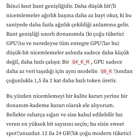
İkinci kısıt bant genişliğidir. Daha düşük bit\'li
nicemlemeler ağırlık başına daha az bayt okur, ki bu
saniyede daha fazla ağırlık çekildiği anlamına gelir.
Bant genişliği sınırlı donanımda (ki çoğu tüketici
GPU\'su ve neredeyse tüm entegre GPU\'lar bu)
düşük-bit nicemlemeler aslında sadece daha küçük
değil, daha hızlı çalışır. Bir
, GPU sadece
Q4_K_M
daha az veri taşıdığı için aynı modelin
\'sından
Q8_K
çoğunlukla 1,5 ila 2 kat daha hızlı token üretir.
Bu yüzden nicemlemeyi bir kalite kararı yerine bir
donanım-kademe kararı olarak ele alıyorum.
Bellekte rahatça sığan ve size kabul edilebilir hız
veren en yüksek bit sayısını seçin; bu sizin sweet
spot\'unuzdur. 12 ila 24 GB\'lık çoğu modern tüketici