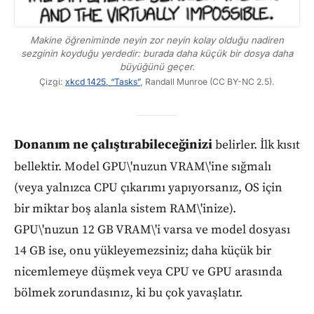
Makine öğreniminde neyin zor neyin kolay olduğu nadiren
sezginin koyduğu yerdedir: burada daha küçük bir dosya daha
büyüğünü geçer.
Çizgi:
xkcd 1425, “Tasks”
, Randall Munroe (CC BY-NC 2.5).
Donanım ne çalıştırabileceğinizi
belirler. İlk kısıt
bellektir. Model GPU\'nuzun VRAM\'ine sığmalı
(veya yalnızca CPU çıkarımı yapıyorsanız, OS için
bir miktar boş alanla sistem RAM\'inize).
GPU\'nuzun 12 GB VRAM\'i varsa ve model dosyası
14 GB ise, onu yükleyemezsiniz; daha küçük bir
nicemlemeye düşmek veya CPU ve GPU arasında
bölmek zorundasınız, ki bu çok yavaşlatır.